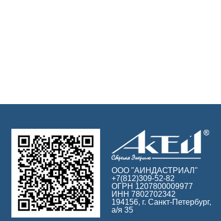
ООО "АИНДАСТРИАЛ"
+7(812)309-52-82
ОГРН 1207800009977
ИНН 7802702342
194156, г. Санкт-Петербург,
а/я 35